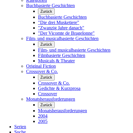
Kategorien
Buchbasierte Geschichten
Zurück
Buchbasierte Geschichten
"Die drei Musketiere"
"Zwanzig Jahre danach"
"Der Vicomte de Bragelonne"
Film- und musicalbasierte Geschichten
Zurück
Film- und musicalbasierte Geschichten
Filmbasierte Geschichten
Musicals & Theater
Original Fiction
Crossover & Co.
Zurück
Crossover & Co.
Gedichte & Kurzprosa
Crossover
Monatsherausforderungen
Zurück
Monatsherausforderungen
2004
2005
Serien
Suche