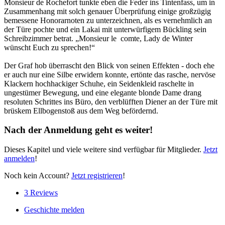
Monsieur de Rochefort tunkte eben die Feder ins Tintenfass, um in
Zusammenhang mit solch genauer Überprüfung einige großzügig
bemessene Honorarnoten zu unterzeichnen, als es vernehmlich an
der Türe pochte und ein Lakai mit unterwürfigem Bückling sein
Schreibzimmer betrat. „Monsieur le comte, Lady de Winter
wünscht Euch zu sprechen!“
Der Graf hob überrascht den Blick von seinen Effekten - doch ehe
er auch nur eine Silbe erwidern konnte, ertönte das rasche, nervöse
Klackern hochhackiger Schuhe, ein Seidenkleid raschelte in
ungestümer Bewegung, und eine elegante blonde Dame drang
resoluten Schrittes ins Büro, den verblüfften Diener an der Türe mit
brüskem Ellbogenstoß aus dem Weg befördernd.
Nach der Anmeldung geht es weiter!
Dieses Kapitel und viele weitere sind verfügbar für Mitglieder.
Jetzt
anmelden
!
Noch kein Account?
Jetzt registrieren
!
3 Reviews
Geschichte melden