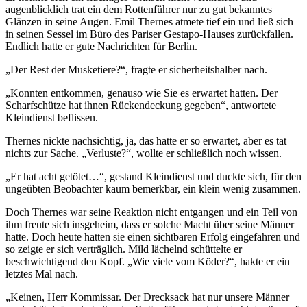
augenblicklich trat ein dem Rottenführer nur zu gut bekanntes
Glänzen in seine Augen. Emil Thernes atmete tief ein und ließ sich
in seinen Sessel im Büro des Pariser Gestapo-Hauses zurückfallen.
Endlich hatte er gute Nachrichten für Berlin.
„Der Rest der Musketiere?“, fragte er sicherheitshalber nach.
„Konnten entkommen, genauso wie Sie es erwartet hatten. Der
Scharfschütze hat ihnen Rückendeckung gegeben“, antwortete
Kleindienst beflissen.
Thernes nickte nachsichtig, ja, das hatte er so erwartet, aber es tat
nichts zur Sache. „Verluste?“, wollte er schließlich noch wissen.
„Er hat acht getötet…“, gestand Kleindienst und duckte sich, für den
ungeübten Beobachter kaum bemerkbar, ein klein wenig zusammen.
Doch Thernes war seine Reaktion nicht entgangen und ein Teil von
ihm freute sich insgeheim, dass er solche Macht über seine Männer
hatte. Doch heute hatten sie einen sichtbaren Erfolg eingefahren und
so zeigte er sich verträglich. Mild lächelnd schüttelte er
beschwichtigend den Kopf. „Wie viele vom Köder?“, hakte er ein
letztes Mal nach.
„Keinen, Herr Kommissar. Der Drecksack hat nur unsere Männer