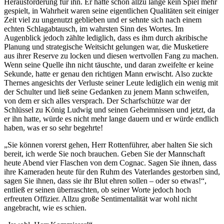
Herausforderung für ihn. Er hatte schon allzu lange kein Spiel mehr
gespielt, in Wahrheit waren seine eigentlichen Qualitäten seit einiger
Zeit viel zu ungenutzt geblieben und er sehnte sich nach einem
echten Schlagabtausch, im wahrsten Sinn des Wortes. Im
Augenblick jedoch zählte lediglich, dass es ihm durch akribische
Planung und strategische Weitsicht gelungen war, die Musketiere
aus ihrer Reserve zu locken und diesen wertvollen Fang zu machen.
Wenn seine Quelle ihn nicht täuschte, und daran zweifelte er keine
Sekunde, hatte er genau den richtigen Mann erwischt. Also zuckte
Thernes angesichts der Verluste seiner Leute lediglich ein wenig mit
der Schulter und ließ seine Gedanken zu jenem Mann schweifen,
von dem er sich alles versprach. Der Scharfschütze war der
Schlüssel zu König Ludwig und seinen Geheimnissen und jetzt, da
er ihn hatte, würde es nicht mehr lange dauern und er würde endlich
haben, was er so sehr begehrte!
„Sie können vorerst gehen, Herr Rottenführer, aber halten Sie sich
bereit, ich werde Sie noch brauchen. Geben Sie der Mannschaft
heute Abend vier Flaschen von dem Cognac. Sagen Sie ihnen, dass
ihre Kameraden heute für den Ruhm des Vaterlandes gestorben sind,
sagen Sie ihnen, dass sie ihr Blut ehren sollen – oder so etwas!“,
entließ er seinen überraschten, ob seiner Worte jedoch hoch
erfreuten Offizier. Allzu große Sentimentalität war wohl nicht
angebracht, wie es schien.