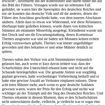
erwischt“, informierte ihn der Rottenführer und starrte hinter ihn auf
das Bild des Führers. Versagen wurde nur im seltensten Fall
geduldet, sie waren hier die Speerspitze des deutschen Reiches und
nur sie konnten das deutsche Volk und all die anderen, denen der
Führer den Anschluss geschenkt hatte, von dem inneren Abschaum
säubern. Allein dass so etwas wie Widerstand, wie diese Résistance,
überhaupt hatte gedeihen können, wurde ihnen von kritischen
Stimmen als eklatanter Misserfolg ausgelegt. Kleindienst wusste um
den Druck und um die Erwartungshaltung, denen Kommissar
Thernes ausgesetzt war und sie hatten seit Monaten keinen echten
Erfolg vorzuweisen gehabt. Thernes war immer ungeduldiger
geworden und dies bekamen er und seine Männer deutlich zu
spüren.
Thernes nahm den Verlust von acht Sturmmänner erstaunlich
gelassen hin, auch wenn er kurz davon irritiert war, dass der
Scharfschütze den Unterschied erkannt hatte und nicht auf die
Scharade hereingefallen war. Die gesamte Aktion war sorgfältig
geplant gewesen, hatte wochenlanger Vorbereitung bedurft und er
hatte eine gewisse Anzahl an Verlusten einplanen müssen. Diese
acht toten Männer mehr, auch wenn es gute deutsche Soldaten
gewesen waren, waren der Preis für den Erfolg und nichts war
wichtiger als der Triumph und der Sieg des Deutschen Reiches. Und
Thernes erkannte in diesem Moment, dass er den Scharfschützen
nicht unterschätzen durfte, vielleicht, ja vielleicht war er sogar eine