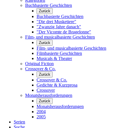
Kategorien
Buchbasierte Geschichten
Zurück
Buchbasierte Geschichten
"Die drei Musketiere"
"Zwanzig Jahre danach"
"Der Vicomte de Bragelonne"
Film- und musicalbasierte Geschichten
Zurück
Film- und musicalbasierte Geschichten
Filmbasierte Geschichten
Musicals & Theater
Original Fiction
Crossover & Co.
Zurück
Crossover & Co.
Gedichte & Kurzprosa
Crossover
Monatsherausforderungen
Zurück
Monatsherausforderungen
2004
2005
Serien
Suche