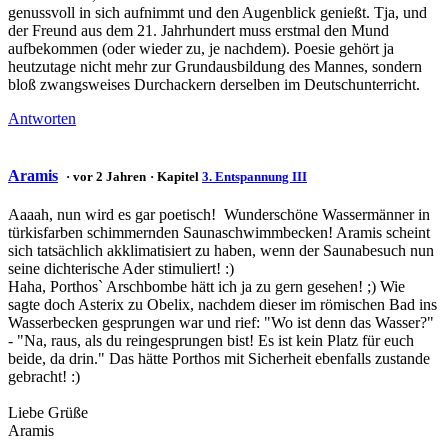
genussvoll in sich aufnimmt und den Augenblick genießt. Tja, und
der Freund aus dem 21. Jahrhundert muss erstmal den Mund
aufbekommen (oder wieder zu, je nachdem). Poesie gehört ja
heutzutage nicht mehr zur Grundausbildung des Mannes, sondern
bloß zwangsweises Durchackern derselben im Deutschunterricht.
Antworten
Aramis
· vor 2 Jahren
· Kapitel
3. Entspannung III
Aaaah, nun wird es gar poetisch! Wunderschöne Wassermänner in
türkisfarben schimmernden Saunaschwimmbecken! Aramis scheint
sich tatsächlich akklimatisiert zu haben, wenn der Saunabesuch nun
seine dichterische Ader stimuliert! :)
Haha, Porthos` Arschbombe hätt ich ja zu gern gesehen! ;) Wie
sagte doch Asterix zu Obelix, nachdem dieser im römischen Bad ins
Wasserbecken gesprungen war und rief: "Wo ist denn das Wasser?"
- "Na, raus, als du reingesprungen bist! Es ist kein Platz für euch
beide, da drin." Das hätte Porthos mit Sicherheit ebenfalls zustande
gebracht! :)
Liebe Grüße
Aramis