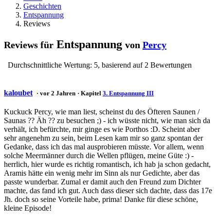
Geschichten
Entspannung
Reviews
Entspannung
Reviews für
von
Percy
Durchschnittliche Wertung:
5
, basierend auf
2
Bewertungen
kaloubet
· vor 2 Jahren
· Kapitel
3. Entspannung III
Kuckuck Percy, wie man liest, scheinst du des Öfteren Saunen /
Saunas ?? Äh ?? zu besuchen ;) - ich wüsste nicht, wie man sich da
verhält, ich befürchte, mir ginge es wie Porthos :D. Scheint aber
sehr angenehm zu sein, beim Lesen kam mir so ganz spontan der
Gedanke, dass ich das mal ausprobieren müsste. Vor allem, wenn
solche Meermänner durch die Wellen pflügen, meine Güte :) -
herrlich, hier wurde es richtig romantisch, ich hab ja schon gedacht,
Aramis hätte ein wenig mehr im Sinn als nur Gedichte, aber das
passte wunderbar. Zumal er damit auch den Freund zum Dichter
machte, das fand ich gut. Auch dass dieser sich dachte, dass das 17e
Jh. doch so seine Vorteile habe, prima! Danke für diese schöne,
kleine Episode!