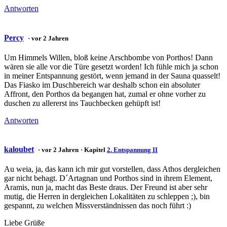
Antworten
Percy
· vor 2 Jahren
Um Himmels Willen, bloß keine Arschbombe von Porthos! Dann
wären sie alle vor die Türe gesetzt worden! Ich fühle mich ja schon
in meiner Entspannung gestört, wenn jemand in der Sauna quasselt!
Das Fiasko im Duschbereich war deshalb schon ein absoluter
Affront, den Porthos da begangen hat, zumal er ohne vorher zu
duschen zu allererst ins Tauchbecken gehüpft ist!
Antworten
kaloubet
· vor 2 Jahren
· Kapitel
2. Entspannung II
Au weia, ja, das kann ich mir gut vorstellen, dass Athos dergleichen
gar nicht behagt. D´Artagnan und Porthos sind in ihrem Element,
Aramis, nun ja, macht das Beste draus. Der Freund ist aber sehr
mutig, die Herren in dergleichen Lokalitäten zu schleppen ;), bin
gespannt, zu welchen Missverständnissen das noch führt :)
Liebe Grüße